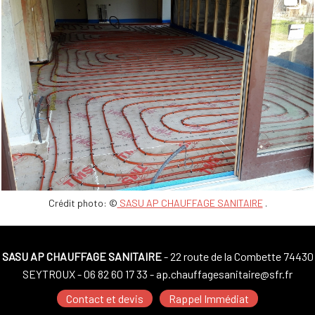
Crédit photo: ©
SASU AP CHAUFFAGE SANITAIRE
.
SASU AP CHAUFFAGE SANITAIRE
- 22 route de la Combette 74430
SEYTROUX -
06 82 60 17 33
-
ap.chauffagesanitaire@sfr.fr
Contact et devis
Rappel Immédiat